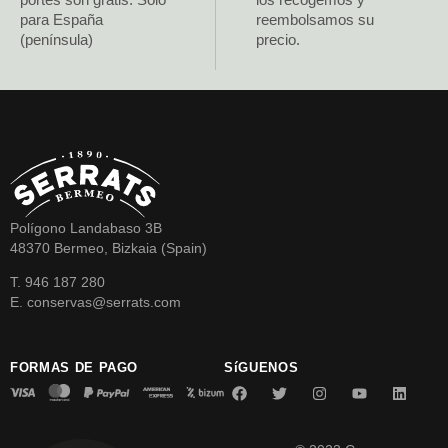
para España
reembolsamos su
(península)
precio.
Polígono Landabaso 3B
48370 Bermeo, Bizkaia (Spain)
T. 946 187 280
E. conservas@serrats.com
FORMAS DE PAGO
SíGUENOS