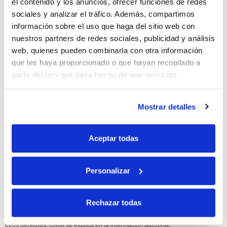
el contenido y los anuncios, ofrecer funciones de redes
sociales y analizar el tráfico. Además, compartimos
10% de descuento
información sobre el uso que haga del sitio web con
nuestros partners de redes sociales, publicidad y análisis
con tu primera compra.
web, quienes pueden combinarla con otra información
que les haya proporcionado o que hayan recopilado a
partir del uso que haya hecho de sus servicios.
Apúntate
a nuestra newsletter para recibir nuestras
ofertas
y
disfruta de
un 10% de descuento
en tu primera compra.
Mostrar detalles
Aceptar todas
Si, he leído y acepto la política de protección de datos.
Personalizar
Responsable: HIJOS DE JOSÉ SERRATS S.A. Finalidad: tratamientos con
fines comerciales, legitimación: consentimiento, destinatarios: proveedor de
Rechazar todas
mensajería online, derechos: Acceder, rectificar y suprimir los datos, así como
otros derechos, como se explica en la información adicional.