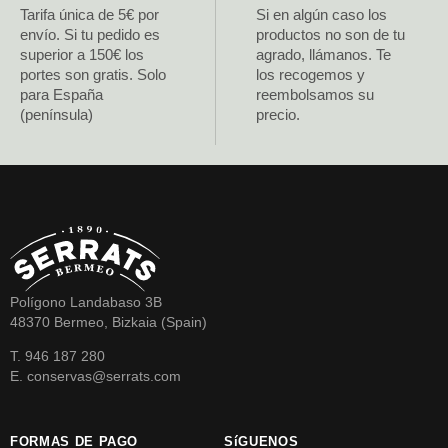
Tarifa única de 5€ por
Si en algún caso los
envío. Si tu pedido es
productos no son de tu
superior a 150€ los
agrado, llámanos. Te
portes son gratis. Solo
los recogemos y
para España
reembolsamos su
(península)
precio.
Polígono Landabaso 3B
48370 Bermeo, Bizkaia (Spain)
T. 946 187 280
E. conservas@serrats.com
FORMAS DE PAGO
SíGUENOS