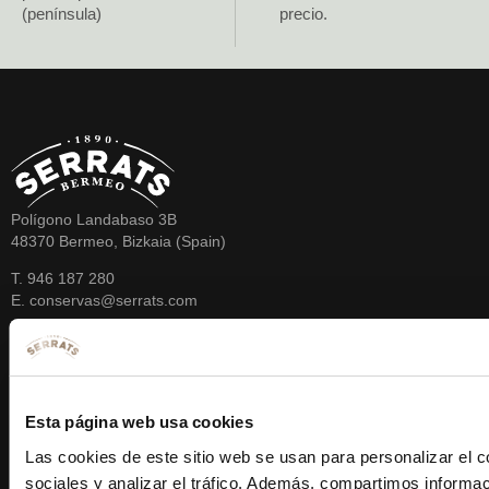
(península)
precio.
Polígono Landabaso 3B
48370 Bermeo, Bizkaia (Spain)
T. 946 187 280
E. conservas@serrats.com
FORMAS DE PAGO
SíGUENOS
Esta página web usa cookies
Las cookies de este sitio web se usan para personalizar el c
© 2023 Conservas
sociales y analizar el tráfico. Además, compartimos informac
Serrats