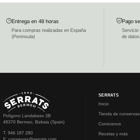
Entrega en 48 horas
Pago se
Para compras realizadas en España
Servicio
(Península)
de datos
SERRATS
Inicio
Tienda de conservas
Polígono Landabaso 3B
48370 Bermeo, Bizkaia (Spain)
Conócenos
T. 946 187 280
Recetas y más
E. conservas@serrats.com