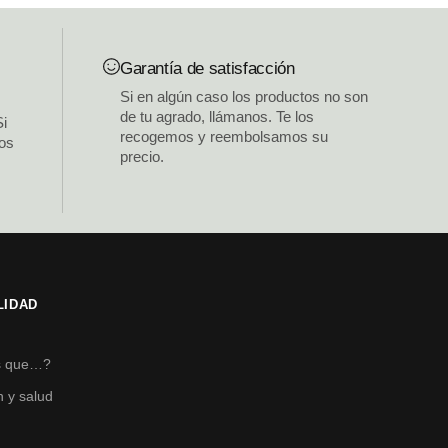
Garantía de satisfacción
Si en algún caso los productos no son
de tu agrado, llámanos. Te los
Si
recogemos y reembolsamos su
los
precio.
LIDAD
s
s que…?
n y salud