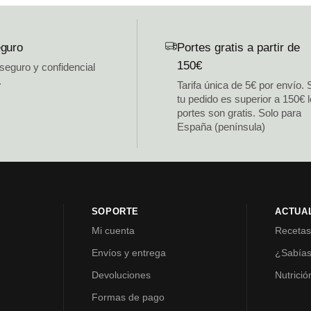
guro
Portes gratis a partir de
150€
 seguro y confidencial
.
Tarifa única de 5€ por envío. 
tu pedido es superior a 150€ 
portes son gratis. Solo para
España (península)
SOPORTE
ACTUA
Mi cuenta
Receta
Envíos y entrega
¿Sabía
Devoluciones
Nutrició
Formas de pago