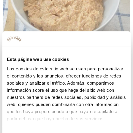
Esta página web usa cookies
Las cookies de este sitio web se usan para personalizar
el contenido y los anuncios, ofrecer funciones de redes
sociales y analizar el tráfico. Además, compartimos
información sobre el uso que haga del sitio web con
nuestros partners de redes sociales, publicidad y análisis
web, quienes pueden combinarla con otra información
Ideal para una cena de picoteo. Se trata de una sabrosa
que les haya proporcionado o que hayan recopilado a
crema para «dipear», que tiene un toque muy especial…
partir del uso que haya hecho de sus servicios.
Molletes de atún a la