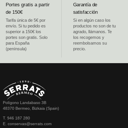
Portes gratis a partir
Garantía de
de 150€
satisfacción
Tarifa única de 5€ por
Si en algún caso los
envío. Si tu pedido es
productos no son de tu
superior a 150€ los
agrado, llámanos. Te
portes son gratis. Solo
los recogemos y
para España
reembolsamos su
(península)
precio.
Polígono Landabaso 3B
48370 Bermeo, Bizkaia (Spain)
T. 946 187 280
E. conservas@serrats.com