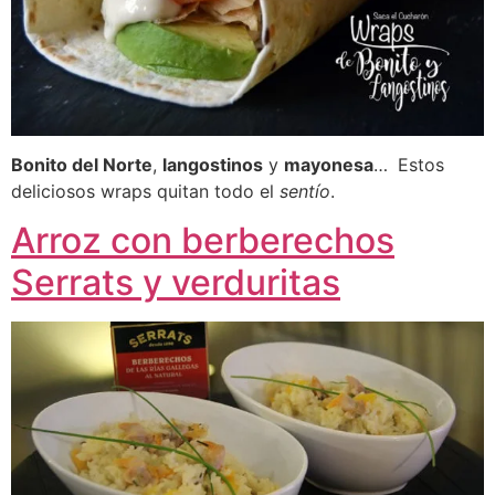
Bonito del Norte
,
langostinos
y
mayonesa
…
Estos
deliciosos wraps quitan todo el
sentío
.
Arroz con berberechos
Serrats y verduritas