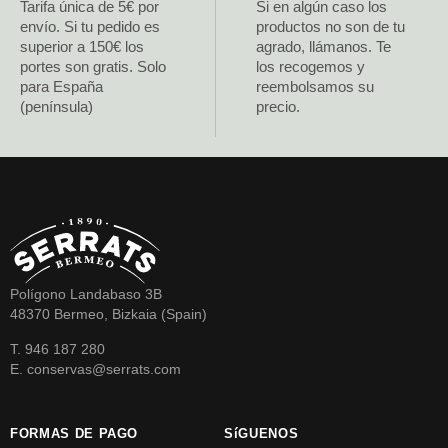
Tarifa única de 5€ por
Si en algún caso los
envío. Si tu pedido es
productos no son de tu
superior a 150€ los
agrado, llámanos. Te
portes son gratis. Solo
los recogemos y
para España
reembolsamos su
(península)
precio.
Polígono Landabaso 3B
48370 Bermeo, Bizkaia (Spain)
T. 946 187 280
E. conservas@serrats.com
FORMAS DE PAGO
SíGUENOS