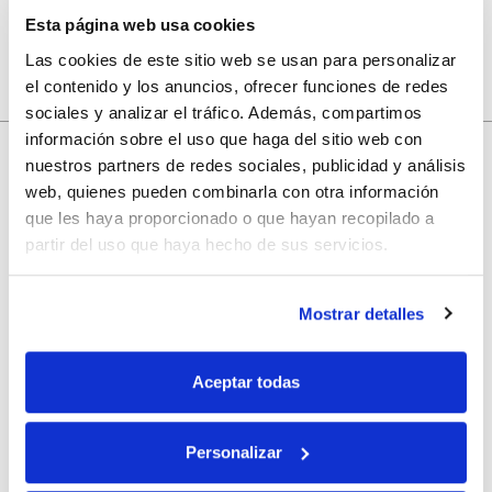
Esta página web usa cookies
Las cookies de este sitio web se usan para personalizar
el contenido y los anuncios, ofrecer funciones de redes
sociales y analizar el tráfico. Además, compartimos
información sobre el uso que haga del sitio web con
nuestros partners de redes sociales, publicidad y análisis
web, quienes pueden combinarla con otra información
10% de descuento
que les haya proporcionado o que hayan recopilado a
partir del uso que haya hecho de sus servicios.
con tu primera compra.
Mostrar detalles
Apúntate
a nuestra newsletter para recibir nuestras
ofertas
y
disfruta de
un 10% de descuento
en tu primera compra.
Aceptar todas
Personalizar