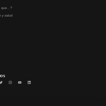
s
s que…?
n y salud
NOS