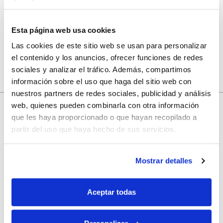
Guarda mi nombre, correo electrónico y web en este
navegador para la próxima vez que comente.
Esta página web usa cookies
Las cookies de este sitio web se usan para personalizar
el contenido y los anuncios, ofrecer funciones de redes
sociales y analizar el tráfico. Además, compartimos
información sobre el uso que haga del sitio web con
nuestros partners de redes sociales, publicidad y análisis
web, quienes pueden combinarla con otra información
que les haya proporcionado o que hayan recopilado a
10% de descuento
partir del uso que haya hecho de sus servicios.
con tu primera compra.
Mostrar detalles
Aceptar todas
Apúntate
a nuestra newsletter para recibir nuestras
ofertas
y
disfruta de
un 10% de descuento
en tu primera compra.