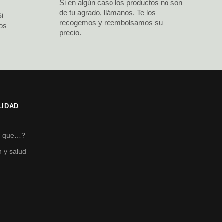
Si en algún caso los productos no son
de tu agrado, llámanos. Te los
Si
recogemos y reembolsamos su
los
precio.
LIDAD
s
s que…?
n y salud