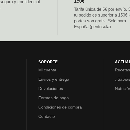
150€
 seguro y confidencial
.
Tarifa única de 5€ por envío. 
tu pedido es superior a 150€ 
portes son gratis. Solo para
España (península)
SOPORTE
ACTUA
Mi cuenta
Receta
Envíos y entrega
¿Sabía
Devoluciones
Nutrició
Formas de pago
Condiciones de compra
Contacto