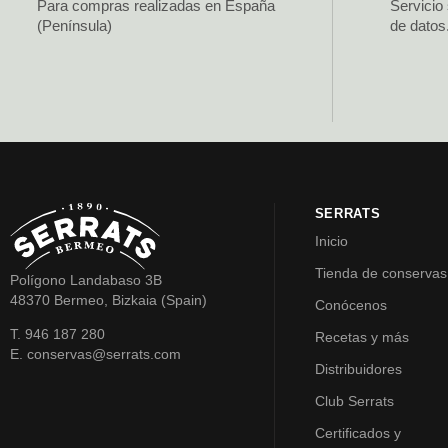
Para compras realizadas en España
Servicio
(Península)
de datos
SERRATS
Inicio
Tienda de conservas
Polígono Landabaso 3B
48370 Bermeo, Bizkaia (Spain)
Conócenos
T. 946 187 280
Recetas y más
E. conservas@serrats.com
Distribuidores
Club Serrats
Certificados y