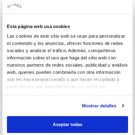
Cogollos con pimientos salteados
y Ventresca de Bonito del Norte
Esta página web usa cookies
Las cookies de este sitio web se usan para personalizar
14 ABRIL 2026
el contenido y los anuncios, ofrecer funciones de redes
sociales y analizar el tráfico. Además, compartimos
información sobre el uso que haga del sitio web con
nuestros partners de redes sociales, publicidad y análisis
web, quienes pueden combinarla con otra información
que les haya proporcionado o que hayan recopilado a
partir del uso que haya hecho de sus servicios.
Mostrar detalles
Aceptar todas