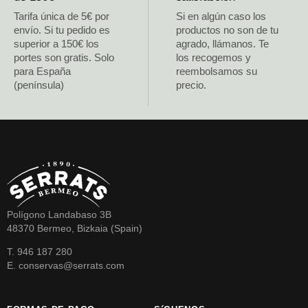
Tarifa única de 5€ por
Si en algún caso los
envío. Si tu pedido es
productos no son de tu
superior a 150€ los
agrado, llámanos. Te
portes son gratis. Solo
los recogemos y
para España
reembolsamos su
(península)
precio.
Polígono Landabaso 3B
48370 Bermeo, Bizkaia (Spain)
T. 946 187 280
E. conservas@serrats.com