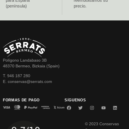
para España
reembolsamos su
(península)
precio.
Polígono Landabaso 3B
48370 Bermeo, Bizkaia (Spain)
T. 946 187 280
E. conservas@serrats.com
FORMAS DE PAGO
SíGUENOS
© 2023 Conservas