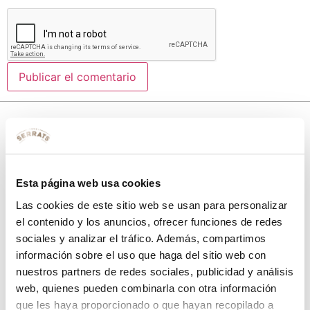
10% de descuento
Esta página web usa cookies
con tu primera compra.
Las cookies de este sitio web se usan para personalizar
el contenido y los anuncios, ofrecer funciones de redes
sociales y analizar el tráfico. Además, compartimos
Apúntate
a nuestra newsletter para recibir nuestras
ofertas
y
información sobre el uso que haga del sitio web con
disfruta de
un 10% de descuento
en tu primera compra.
nuestros partners de redes sociales, publicidad y análisis
web, quienes pueden combinarla con otra información
que les haya proporcionado o que hayan recopilado a