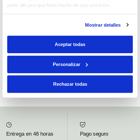
partir del uso que haya hecho de sus servicios.
Si, he leído y acepto la política de protección de datos.
Mostrar detalles
Responsable: HIJOS DE JOSÉ SERRATS S.A. Finalidad: tratamientos con
fines comerciales, legitimación: consentimiento, destinatarios: proveedor de
Aceptar todas
mensajería online, derechos: Acceder, rectificar y suprimir los datos, así como
otros derechos, como se explica en la información adicional.
Personalizar
SUBSCRIBETE AHORA
Rechazar todas
Entrega en 48 horas
Pago seguro