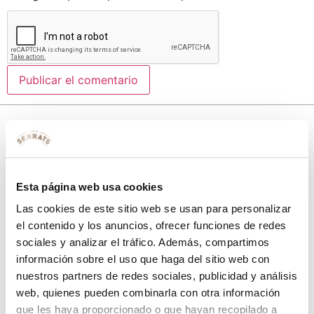
10% de descuento
Esta página web usa cookies
con tu primera compra.
Las cookies de este sitio web se usan para personalizar
el contenido y los anuncios, ofrecer funciones de redes
sociales y analizar el tráfico. Además, compartimos
Apúntate
a nuestra newsletter para recibir nuestras
ofertas
y
información sobre el uso que haga del sitio web con
disfruta de
un 10% de descuento
en tu primera compra.
nuestros partners de redes sociales, publicidad y análisis
web, quienes pueden combinarla con otra información
que les haya proporcionado o que hayan recopilado a