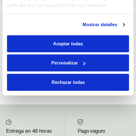
partir del uso que haya hecho de sus servicios.
Si, he leído y acepto la política de protección de datos.
Mostrar detalles
Responsable: HIJOS DE JOSÉ SERRATS S.A. Finalidad: tratamientos con
fines comerciales, legitimación: consentimiento, destinatarios: proveedor de
Aceptar todas
mensajería online, derechos: Acceder, rectificar y suprimir los datos, así como
otros derechos, como se explica en la información adicional.
Personalizar
SUBSCRIBETE AHORA
Rechazar todas
Entrega en 48 horas
Pago seguro