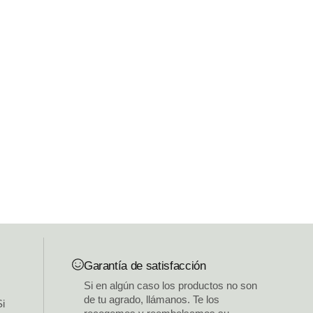
Garantía de satisfacción
Si en algún caso los productos no son
de tu agrado, llámanos. Te los
Si