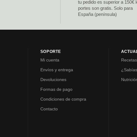
tu pedido es superior a 150€ 
portes son gratis. Solo para
España (península)
SOPORTE
ACTUA
Mi cuenta
Receta
Envíos y entrega
¿Sabía
Devoluciones
Nutrició
Formas de pago
Condiciones de compra
Contacto