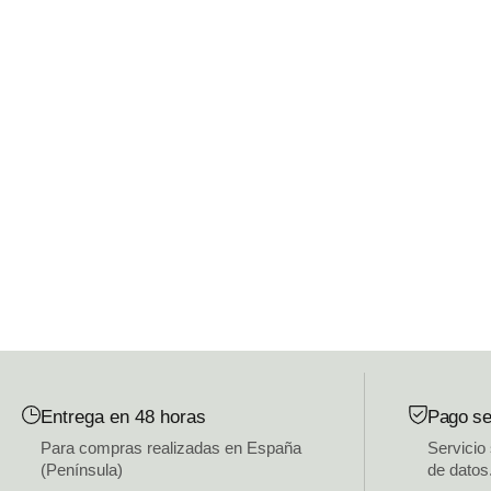
Entrega en 48 horas
Pago se
Para compras realizadas en España
Servicio
(Península)
de datos