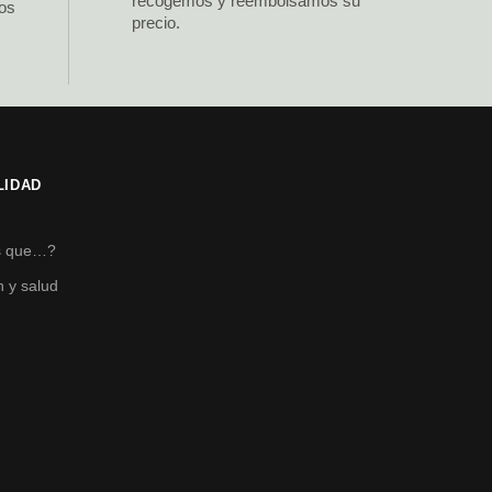
recogemos y reembolsamos su
los
precio.
LIDAD
s
s que…?
n y salud