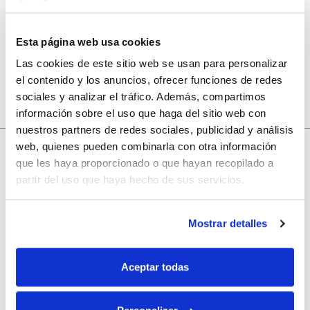
Guarda mi nombre, correo electrónico y web en este
navegador para la próxima vez que comente.
Esta página web usa cookies
Las cookies de este sitio web se usan para personalizar
el contenido y los anuncios, ofrecer funciones de redes
sociales y analizar el tráfico. Además, compartimos
información sobre el uso que haga del sitio web con
nuestros partners de redes sociales, publicidad y análisis
web, quienes pueden combinarla con otra información
que les haya proporcionado o que hayan recopilado a
10% de descuento
partir del uso que haya hecho de sus servicios.
con tu primera compra.
Mostrar detalles
Aceptar todas
Apúntate
a nuestra newsletter para recibir nuestras
ofertas
y
disfruta de
un 10% de descuento
en tu primera compra.