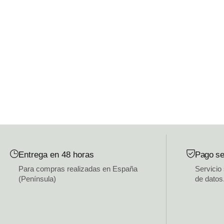
Entrega en 48 horas
Pago se
Para compras realizadas en España
Servicio
(Península)
de datos