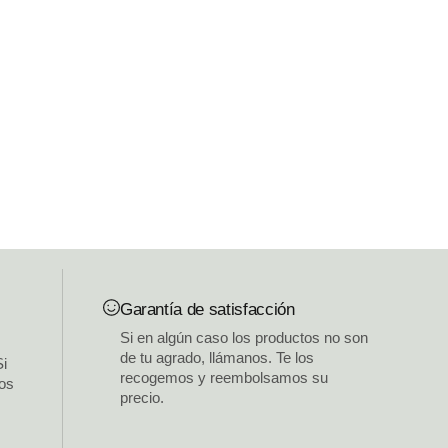
Garantía de satisfacción
Si en algún caso los productos no son
de tu agrado, llámanos. Te los
Si
recogemos y reembolsamos su
los
precio.