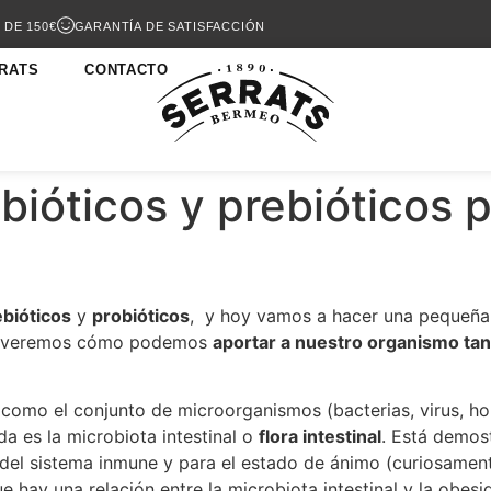
 DE 150€
GARANTÍA DE SATISFACCIÓN
RATS
CONTACTO
ióticos y prebióticos pa
ebióticos
y
probióticos
, y hoy vamos a hacer una pequeña
 veremos cómo podemos
aportar a nuestro organismo tan
como el conjunto de microorganismos (bacterias, virus, h
a es la microbiota intestinal o
flora intestinal
. Está demos
lo del sistema inmune y para el estado de ánimo (curiosame
e hay una relación entre la microbiota intestinal y la obe