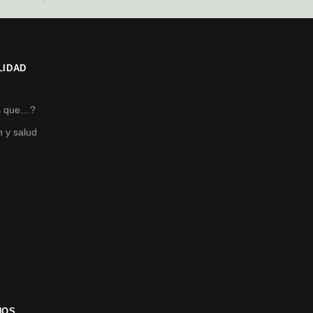
LIDAD
s
s que…?
n y salud
NOS