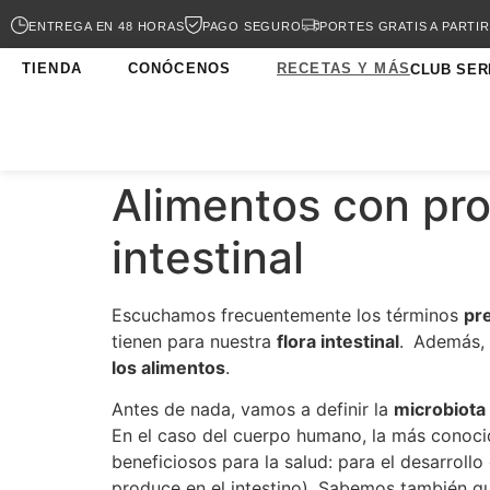
ENTREGA EN 48 HORAS
PAGO SEGURO
PORTES GRATIS A PARTIR
TIENDA
CONÓCENOS
RECETAS Y MÁS
CLUB SER
Alimentos con prob
intestinal
Escuchamos frecuentemente los términos
pr
tienen para nuestra
flora intestinal
.
Además,
los alimentos
.
Antes de nada, vamos a definir la
microbiota
En el caso del cuerpo humano, la más conocid
beneficiosos para la salud: para el desarrol
produce en el intestino). Sabemos también qu