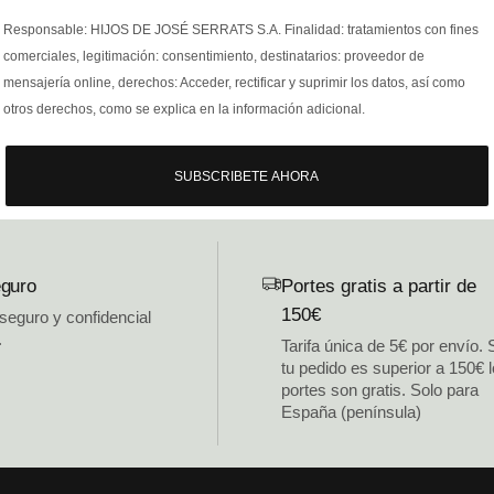
Responsable: HIJOS DE JOSÉ SERRATS S.A. Finalidad: tratamientos con fines
comerciales, legitimación: consentimiento, destinatarios: proveedor de
mensajería online, derechos: Acceder, rectificar y suprimir los datos, así como
otros derechos, como se explica en la información adicional.
SUBSCRIBETE AHORA
guro
Portes gratis a partir de
150€
 seguro y confidencial
.
Tarifa única de 5€ por envío. 
tu pedido es superior a 150€ 
portes son gratis. Solo para
España (península)