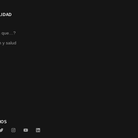
LIDAD
s
s que…?
n y salud
NOS