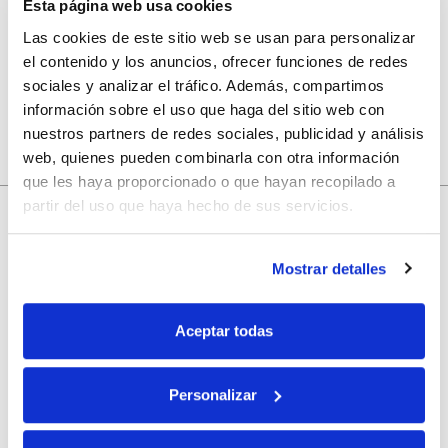
Esta página web usa cookies
Guarda mi nombre, correo electrónico y web en este
navegador para la próxima vez que comente.
Las cookies de este sitio web se usan para personalizar
el contenido y los anuncios, ofrecer funciones de redes
sociales y analizar el tráfico. Además, compartimos
información sobre el uso que haga del sitio web con
nuestros partners de redes sociales, publicidad y análisis
web, quienes pueden combinarla con otra información
que les haya proporcionado o que hayan recopilado a
partir del uso que haya hecho de sus servicios.
10% de descuento
con tu primera compra.
Mostrar detalles
Aceptar todas
Apúntate
a nuestra newsletter para recibir nuestras
ofertas
y
disfruta de
un 10% de descuento
en tu primera compra.
Personalizar