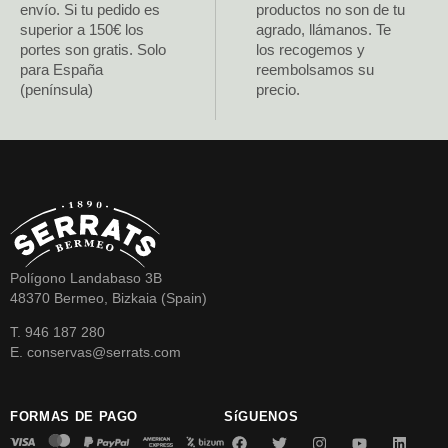
envío. Si tu pedido es
productos no son de tu
superior a 150€ los
agrado, llámanos. Te
portes son gratis. Solo
los recogemos y
para España
reembolsamos su
(península)
precio.
Polígono Landabaso 3B
48370 Bermeo, Bizkaia (Spain)
T. 946 187 280
E. conservas@serrats.com
FORMAS DE PAGO
SíGUENOS