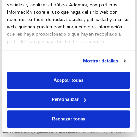
sociales y analizar el tráfico. Además, compartimos
información sobre el uso que haga del sitio web con
nuestros partners de redes sociales, publicidad y análisis
10% de descuento
web, quienes pueden combinarla con otra información
que les haya proporcionado o que hayan recopilado a
con tu primera compra.
partir del uso que haya hecho de sus servicios.
Apúntate
a nuestra newsletter para recibir nuestras
ofertas
y
Mostrar detalles
disfruta de
un 10% de descuento
en tu primera compra.
Aceptar todas
Personalizar
Si, he leído y acepto la política de protección de datos.
Rechazar todas
Responsable: HIJOS DE JOSÉ SERRATS S.A. Finalidad: tratamientos con
fines comerciales, legitimación: consentimiento, destinatarios: proveedor de