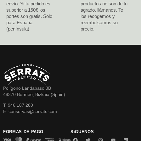
envío. Si tu pedido es
productos no son de tu
superior a 150€ los
agrado, llámanos. Te
portes son gratis. Solo
los recogemos y
para España
reembolsamos su
(península)
precio.
Polígono Landabaso 3B
48370 Bermeo, Bizkaia (Spain)
T. 946 187 280
E. conservas@serrats.com
FORMAS DE PAGO
SíGUENOS