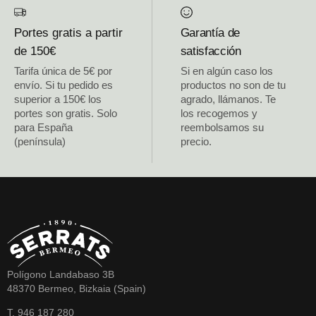
Portes gratis a partir
Garantía de
de 150€
satisfacción
Tarifa única de 5€ por
Si en algún caso los
envío. Si tu pedido es
productos no son de tu
superior a 150€ los
agrado, llámanos. Te
portes son gratis. Solo
los recogemos y
para España
reembolsamos su
(península)
precio.
Polígono Landabaso 3B
48370 Bermeo, Bizkaia (Spain)
T. 946 187 280