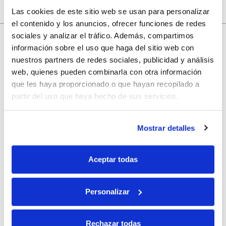
Las cookies de este sitio web se usan para personalizar
el contenido y los anuncios, ofrecer funciones de redes
sociales y analizar el tráfico. Además, compartimos
información sobre el uso que haga del sitio web con
10% de descuento
nuestros partners de redes sociales, publicidad y análisis
web, quienes pueden combinarla con otra información
que les haya proporcionado o que hayan recopilado a
con tu primera compra.
partir del uso que haya hecho de sus servicios.
Apúntate
a nuestra newsletter para recibir nuestras
ofertas
y
Mostrar detalles
disfruta de
un 10% de descuento
en tu primera compra.
Aceptar todas
Personalizar
Si, he leído y acepto la política de protección de datos.
Rechazar todas