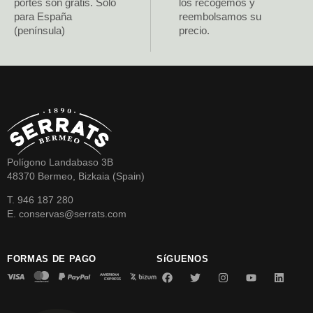
portes son gratis. Solo
los recogemos y
para España
reembolsamos su
(península)
precio.
Polígono Landabaso 3B
48370 Bermeo, Bizkaia (Spain)
T. 946 187 280
E. conservas@serrats.com
FORMAS DE PAGO
SíGUENOS