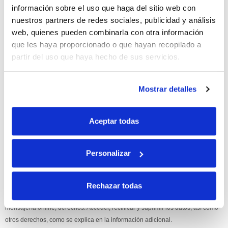
información sobre el uso que haga del sitio web con
10% de descuento
nuestros partners de redes sociales, publicidad y análisis
web, quienes pueden combinarla con otra información
con tu primera compra.
que les haya proporcionado o que hayan recopilado a
partir del uso que haya hecho de sus servicios.
Apúntate
a nuestra newsletter para recibir nuestras
ofertas
y
disfruta de
un 10% de descuento
en tu primera compra.
Mostrar detalles
Aceptar todas
Personalizar
Si, he leído y acepto la política de protección de datos.
Responsable: HIJOS DE JOSÉ SERRATS S.A. Finalidad: tratamientos con
Rechazar todas
fines comerciales, legitimación: consentimiento, destinatarios: proveedor de
mensajería online, derechos: Acceder, rectificar y suprimir los datos, así como
otros derechos, como se explica en la información adicional.