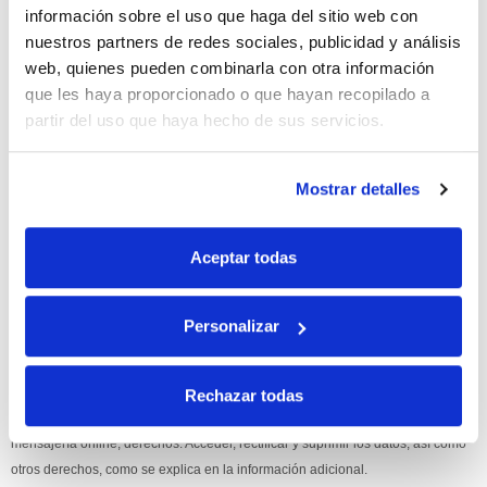
información sobre el uso que haga del sitio web con
10% de descuento
nuestros partners de redes sociales, publicidad y análisis
web, quienes pueden combinarla con otra información
con tu primera compra.
que les haya proporcionado o que hayan recopilado a
partir del uso que haya hecho de sus servicios.
Apúntate
a nuestra newsletter para recibir nuestras
ofertas
y
disfruta de
un 10% de descuento
en tu primera compra.
Mostrar detalles
Aceptar todas
Personalizar
Si, he leído y acepto la política de protección de datos.
Responsable: HIJOS DE JOSÉ SERRATS S.A. Finalidad: tratamientos con
Rechazar todas
fines comerciales, legitimación: consentimiento, destinatarios: proveedor de
mensajería online, derechos: Acceder, rectificar y suprimir los datos, así como
otros derechos, como se explica en la información adicional.