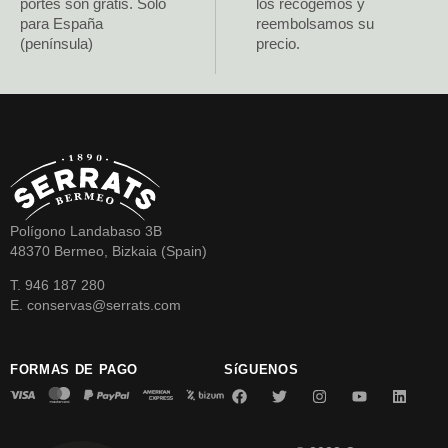
portes son gratis. Solo
los recogemos y
para España
reembolsamos su
(península)
precio.
Polígono Landabaso 3B
48370 Bermeo, Bizkaia (Spain)
T. 946 187 280
E. conservas@serrats.com
FORMAS DE PAGO
SíGUENOS