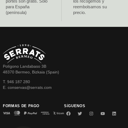
portes son gratis. Solo
los recogemos y
para España
reembolsamos su
(península)
precio.
Polígono Landabaso 3B
48370 Bermeo, Bizkaia (Spain)
T. 946 187 280
E. conservas@serrats.com
FORMAS DE PAGO
SíGUENOS