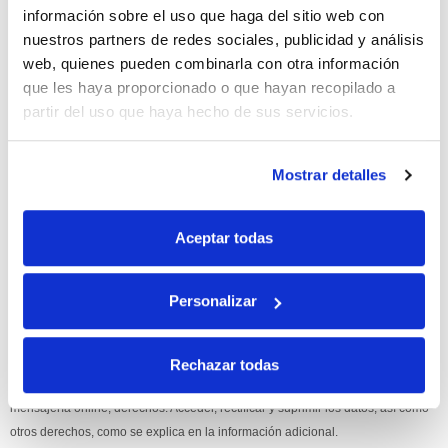
información sobre el uso que haga del sitio web con
10% de descuento
nuestros partners de redes sociales, publicidad y análisis
web, quienes pueden combinarla con otra información
con tu primera compra.
que les haya proporcionado o que hayan recopilado a
partir del uso que haya hecho de sus servicios.
Apúntate
a nuestra newsletter para recibir nuestras
ofertas
y
disfruta de
un 10% de descuento
en tu primera compra.
Mostrar detalles
Aceptar todas
Personalizar
Si, he leído y acepto la política de protección de datos.
Responsable: HIJOS DE JOSÉ SERRATS S.A. Finalidad: tratamientos con
Rechazar todas
fines comerciales, legitimación: consentimiento, destinatarios: proveedor de
mensajería online, derechos: Acceder, rectificar y suprimir los datos, así como
otros derechos, como se explica en la información adicional.