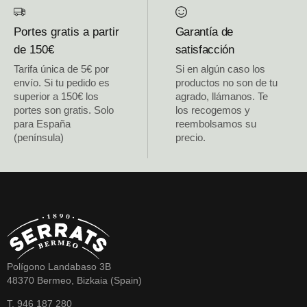
Portes gratis a partir
Garantía de
de 150€
satisfacción
Tarifa única de 5€ por
Si en algún caso los
envío. Si tu pedido es
productos no son de tu
superior a 150€ los
agrado, llámanos. Te
portes son gratis. Solo
los recogemos y
para España
reembolsamos su
(península)
precio.
Polígono Landabaso 3B
48370 Bermeo, Bizkaia (Spain)
T. 946 187 280