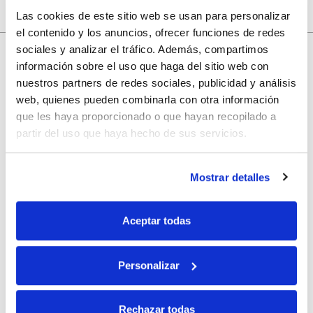
Las cookies de este sitio web se usan para personalizar
el contenido y los anuncios, ofrecer funciones de redes
sociales y analizar el tráfico. Además, compartimos
información sobre el uso que haga del sitio web con
10% de descuento
nuestros partners de redes sociales, publicidad y análisis
web, quienes pueden combinarla con otra información
que les haya proporcionado o que hayan recopilado a
con tu primera compra.
partir del uso que haya hecho de sus servicios.
Apúntate
a nuestra newsletter para recibir nuestras
ofertas
y
Mostrar detalles
disfruta de
un 10% de descuento
en tu primera compra.
Aceptar todas
Personalizar
Si, he leído y acepto la política de protección de datos.
Rechazar todas