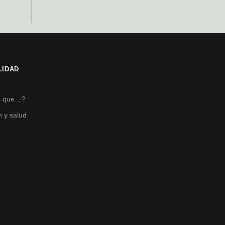
LIDAD
s
s que…?
n y salud