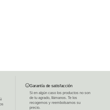
Garantía de satisfacción
Si en algún caso los productos no son
de tu agrado, llámanos. Te los
Si
recogemos y reembolsamos su
los
precio.