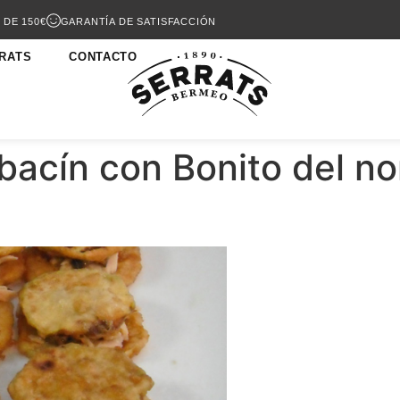
 DE 150€
GARANTÍA DE SATISFACCIÓN
RATS
CONTACTO
bacín con Bonito del no