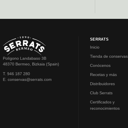
SERRATS
Inicio
Tienda de conservas
Polígono Landabaso 3B
48370 Bermeo, Bizkaia (Spain)
Conócenos
T. 946 187 280
Recetas y más
E. conservas@serrats.com
Distribuidores
Club Serrats
Certificados y
reconocimientos