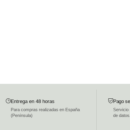
Entrega en 48 horas
Pago se
Para compras realizadas en España
Servicio
(Península)
de datos