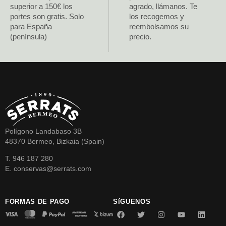
superior a 150€ los
agrado, llámanos. Te
portes son gratis. Solo
los recogemos y
para España
reembolsamos su
(península)
precio.
Polígono Landabaso 3B
48370 Bermeo, Bizkaia (Spain)
T. 946 187 280
E. conservas@serrats.com
FORMAS DE PAGO
SíGUENOS