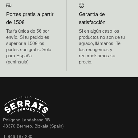
Portes gratis a partir
Garantía de
de 150€
satisfacción
Tarifa única de 5€ por
Si en algún caso los
envío. Si tu pedido es
productos no son de tu
superior a 150€ los
agrado, llámanos. Te
portes son gratis. Solo
los recogemos y
para España
reembolsamos su
(península)
precio.
Polígono Landabaso 3B
48370 Bermeo, Bizkaia (Spain)
T. 946 187 280