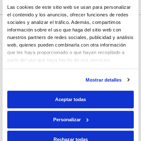
Las cookies de este sitio web se usan para personalizar
el contenido y los anuncios, ofrecer funciones de redes
sociales y analizar el tráfico. Además, compartimos
información sobre el uso que haga del sitio web con
10% de descuento
nuestros partners de redes sociales, publicidad y análisis
web, quienes pueden combinarla con otra información
que les haya proporcionado o que hayan recopilado a
con tu primera compra.
partir del uso que haya hecho de sus servicios.
Apúntate
a nuestra newsletter para recibir nuestras
ofertas
y
Mostrar detalles
disfruta de
un 10% de descuento
en tu primera compra.
Aceptar todas
Personalizar
Si, he leído y acepto la política de protección de datos.
Rechazar todas