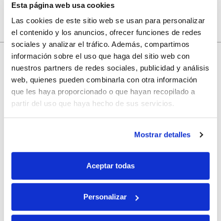
Esta página web usa cookies
Las cookies de este sitio web se usan para personalizar
el contenido y los anuncios, ofrecer funciones de redes
sociales y analizar el tráfico. Además, compartimos
información sobre el uso que haga del sitio web con
nuestros partners de redes sociales, publicidad y análisis
10% de descuento
web, quienes pueden combinarla con otra información
que les haya proporcionado o que hayan recopilado a
con tu primera compra.
partir del uso que haya hecho de sus servicios.
Mostrar detalles
Apúntate
a nuestra newsletter para recibir nuestras
ofertas
y
disfruta de
un 10% de descuento
en tu primera compra.
Aceptar todas
Personalizar