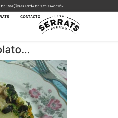
 DE 150€
GARANTÍA DE SATISFACCIÓN
RATS
CONTACTO
plato…