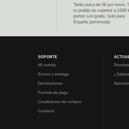
.
Tarifa única de 5€ por envío. 
tu pedido es superior a 150€ 
portes son gratis. Solo para
España (península)
SOPORTE
ACTUA
Mi cuenta
Receta
Envíos y entrega
¿Sabía
Devoluciones
Nutrició
Formas de pago
Condiciones de compra
Contacto