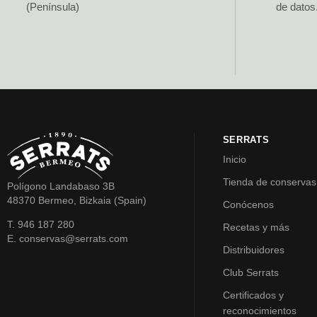
(Península)
de datos
SERRATS
Inicio
Tienda de conservas
Polígono Landabaso 3B
48370 Bermeo, Bizkaia (Spain)
Conócenos
T. 946 187 280
Recetas y más
E. conservas@serrats.com
Distribuidores
Club Serrats
Certificados y
reconocimientos