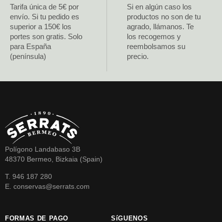
Tarifa única de 5€ por
Si en algún caso los
envío. Si tu pedido es
productos no son de tu
superior a 150€ los
agrado, llámanos. Te
portes son gratis. Solo
los recogemos y
para España
reembolsamos su
(península)
precio.
Polígono Landabaso 3B
48370 Bermeo, Bizkaia (Spain)
T. 946 187 280
E. conservas@serrats.com
FORMAS DE PAGO
SíGUENOS