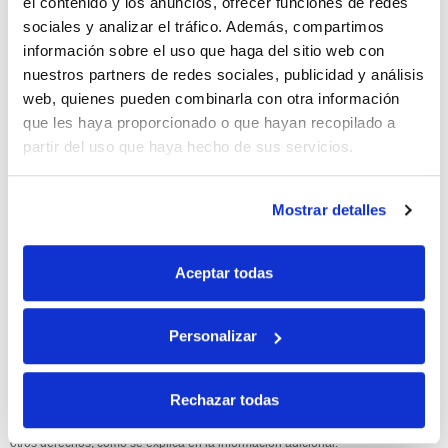
el contenido y los anuncios, ofrecer funciones de redes
sociales y analizar el tráfico. Además, compartimos
10% de descuento
información sobre el uso que haga del sitio web con
nuestros partners de redes sociales, publicidad y análisis
con tu primera compra.
web, quienes pueden combinarla con otra información
que les haya proporcionado o que hayan recopilado a
partir del uso que haya hecho de sus servicios.
Apúntate
a nuestra newsletter para recibir nuestras
ofertas
y
disfruta de
un 10% de descuento
en tu primera compra.
Mostrar detalles
Aceptar todas
Si, he leído y acepto la política de protección de datos.
Personalizar
Responsable: HIJOS DE JOSÉ SERRATS S.A. Finalidad: tratamientos con
fines comerciales, legitimación: consentimiento, destinatarios: proveedor de
Rechazar todas
mensajería online, derechos: Acceder, rectificar y suprimir los datos, así como
otros derechos, como se explica en la información adicional.