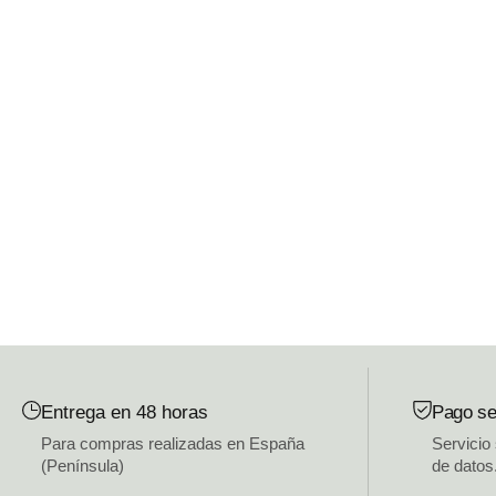
Entrega en 48 horas
Pago se
Para compras realizadas en España
Servicio
(Península)
de datos