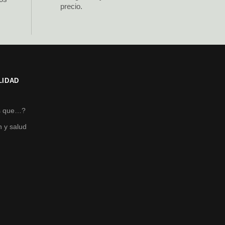
precio.
LIDAD
s
s que…?
n y salud