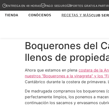
ENTREGA EN 48 HORAS
PAGO SEGURO
PORTES GRATIS A PARTIR
TIENDA
CONÓCENOS
RECETAS Y MÁS
CLUB SER
Boquerones del Ca
llenos de propied
Ahora que estamos en plena
costera de la A
nuestros “Boquerones a la vinagreta” y los “F
Cantábrico durante la costera de primavera. L
De madrugada compramos los boquerones (o an
perfectamente limpios, los ponemos a macera
continuación los sacamos y envasamos cubrié