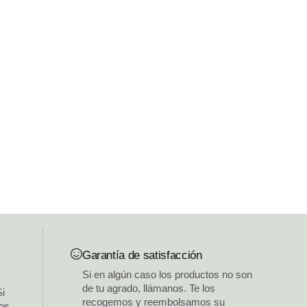
Garantía de satisfacción
Si en algún caso los productos no son
de tu agrado, llámanos. Te los
Si
recogemos y reembolsamos su
los