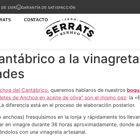
 DE 150€
GARANTÍA DE SATISFACCIÓN
RATS
CONTACTO
ntábrico a la vinagreta,
ades
nchoa del Cantábrico
, queremos hablaros de nuestros
boque
iletes de Anchoa en aceite de oliva” son el mismo pez
: la 
a diferencia está en el proceso de elaboración posterior.
choas) fresquísimos en la lonja y rápidamente los llevam
r en vinagre durante 36 horas aproximadamente, donde adq
ndolos con una vinagreta artesanal.