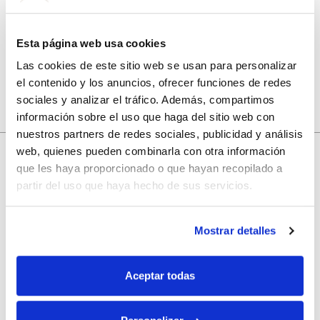
Guarda mi nombre, correo electrónico y web en este
navegador para la próxima vez que comente.
Esta página web usa cookies
Las cookies de este sitio web se usan para personalizar
el contenido y los anuncios, ofrecer funciones de redes
sociales y analizar el tráfico. Además, compartimos
información sobre el uso que haga del sitio web con
nuestros partners de redes sociales, publicidad y análisis
web, quienes pueden combinarla con otra información
que les haya proporcionado o que hayan recopilado a
10% de descuento
partir del uso que haya hecho de sus servicios.
con tu primera compra.
Mostrar detalles
Aceptar todas
Apúntate
a nuestra newsletter para recibir nuestras
ofertas
y
disfruta de
un 10% de descuento
en tu primera compra.