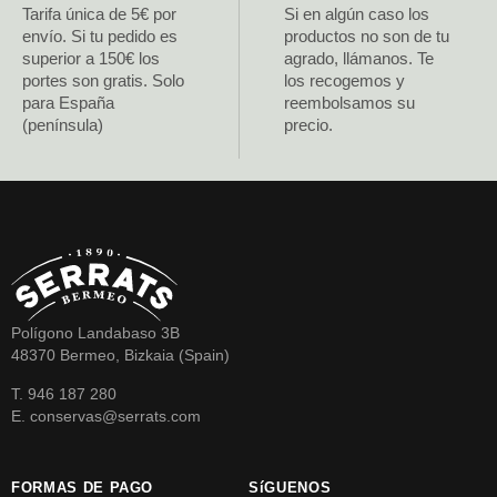
Tarifa única de 5€ por
Si en algún caso los
envío. Si tu pedido es
productos no son de tu
superior a 150€ los
agrado, llámanos. Te
portes son gratis. Solo
los recogemos y
para España
reembolsamos su
(península)
precio.
Polígono Landabaso 3B
48370 Bermeo, Bizkaia (Spain)
T. 946 187 280
E. conservas@serrats.com
FORMAS DE PAGO
SíGUENOS