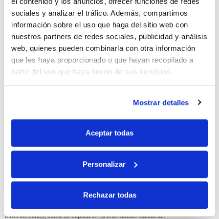
el contenido y los anuncios, ofrecer funciones de redes
sociales y analizar el tráfico. Además, compartimos
10% de descuento
información sobre el uso que haga del sitio web con
nuestros partners de redes sociales, publicidad y análisis
con tu primera compra.
web, quienes pueden combinarla con otra información
que les haya proporcionado o que hayan recopilado a
partir del uso que haya hecho de sus servicios.
Apúntate
a nuestra newsletter para recibir nuestras
ofertas
y
disfruta de
un 10% de descuento
en tu primera compra.
Mostrar detalles
Aceptar todas
Si, he leído y acepto la política de protección de datos.
Personalizar
Responsable: HIJOS DE JOSÉ SERRATS S.A. Finalidad: tratamientos con
fines comerciales, legitimación: consentimiento, destinatarios: proveedor de
Rechazar todas
mensajería online, derechos: Acceder, rectificar y suprimir los datos, así como
otros derechos, como se explica en la información adicional.