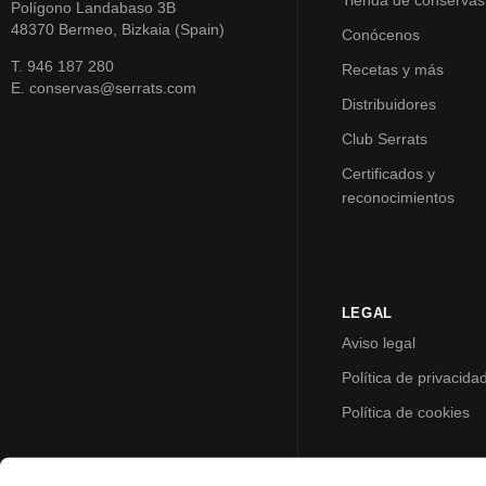
Tienda de conservas
Polígono Landabaso 3B
48370 Bermeo, Bizkaia (Spain)
Conócenos
T. 946 187 280
Recetas y más
E. conservas@serrats.com
Distribuidores
Club Serrats
Certificados y
reconocimientos
LEGAL
Aviso legal
Política de privacida
Política de cookies