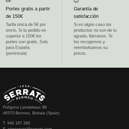
Portes gratis a partir
Garantía de
de 150€
satisfacción
Tarifa única de 5€ por
Si en algún caso los
envío. Si tu pedido es
productos no son de tu
superior a 150€ los
agrado, llámanos. Te
portes son gratis. Solo
los recogemos y
para España
reembolsamos su
(península)
precio.
Polígono Landabaso 3B
48370 Bermeo, Bizkaia (Spain)
T. 946 187 280
E. conservas@serrats.com