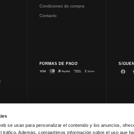
Condiciones de compra
Contacto
FORMAS DE PAGO
SíGUE
d
ies
© 2023 
web se usan para personalizar el contenido y los anuncios, ofrec
el tráfico. Además, compartimos información sobre el uso que ha