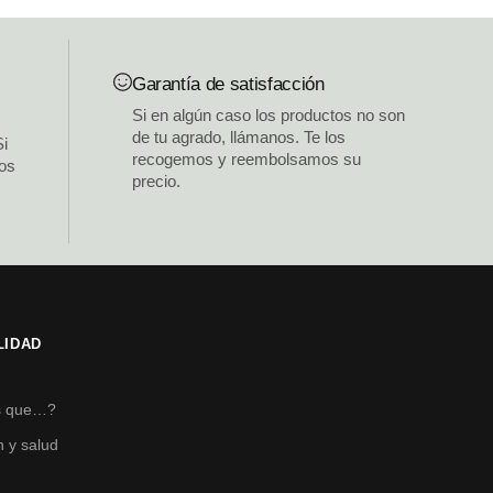
Garantía de satisfacción
Si en algún caso los productos no son
de tu agrado, llámanos. Te los
Si
recogemos y reembolsamos su
los
precio.
LIDAD
s
s que…?
n y salud