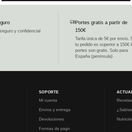
guro
Portes gratis a partir de
150€
 seguro y confidencial
.
Tarifa única de 5€ por envío. 
tu pedido es superior a 150€ 
portes son gratis. Solo para
España (península)
SOPORTE
ACTUA
Mi cuenta
Receta
Envíos y entrega
¿Sabía
Devoluciones
Nutrició
Formas de pago