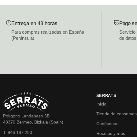
Entrega en 48 horas
Pago se
Para compras realizadas en España
Servicio
(Península)
de datos
SERRATS
Inicio
Tienda de conservas
Polígono Landabaso 3B
48370 Bermeo, Bizkaia (Spain)
Conócenos
T. 946 187 280
Recetas y más