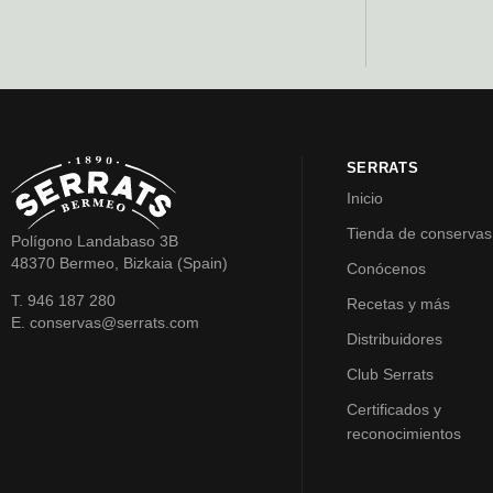
SERRATS
Inicio
Tienda de conservas
Polígono Landabaso 3B
48370 Bermeo, Bizkaia (Spain)
Conócenos
T. 946 187 280
Recetas y más
E. conservas@serrats.com
Distribuidores
Club Serrats
Certificados y
reconocimientos