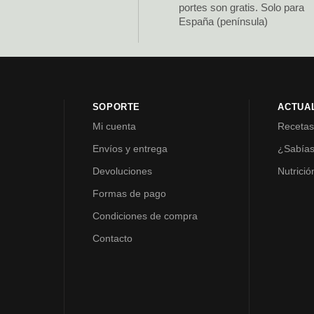
portes son gratis. Solo para
España (península)
SOPORTE
ACTUA
Mi cuenta
Receta
Envíos y entrega
¿Sabía
Devoluciones
Nutrició
Formas de pago
Condiciones de compra
Contacto