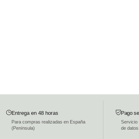
Entrega en 48 horas
Pago se
Para compras realizadas en España
Servicio
(Península)
de datos