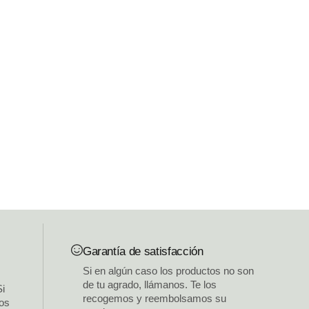
Garantía de satisfacción
Si en algún caso los productos no son
de tu agrado, llámanos. Te los
Si
recogemos y reembolsamos su
los