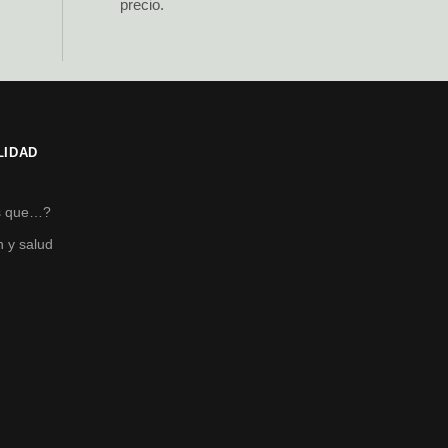
precio.
LIDAD
s
s que…?
n y salud