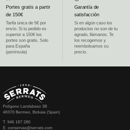
Portes gratis a partir
Garantía de
de 150€
satisfacción
Tarifa única de 5€ por
Si en algún caso los
envío. Si tu pedido es
productos no son de tu
superior a 150€ los
agrado, llámanos. Te
portes son gratis. Solo
los recogemos y
para España
reembolsamos su
(península)
precio.
Polígono Landabaso 3B
48370 Bermeo, Bizkaia (Spain)
T. 946 187 280
E. conservas@serrats.com