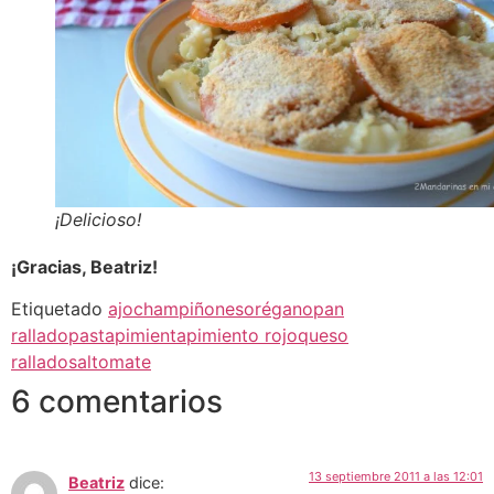
¡Delicioso!
¡Gracias, Beatriz!
Etiquetado
ajo
champiñones
orégano
pan
rallado
pasta
pimienta
pimiento rojo
queso
rallado
sal
tomate
6 comentarios
13 septiembre 2011 a las 12:01
Beatriz
dice: