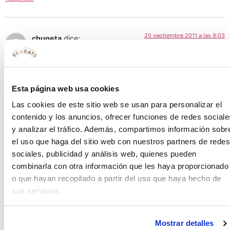
20 septiembre 2011 a las 9:03
chuneta
dice:
Qué rico!!! Y qué sano!
Beatriz, si tienes más recetas así de buenas escríbelas, please.
Esta página web usa cookies
Responder
Las cookies de este sitio web se usan para personalizar el
contenido y los anuncios, ofrecer funciones de redes sociale
y analizar el tráfico. Además, compartimos información sobr
23 septiembre 2011 a las 10:57
arbequina
dice:
el uso que haga del sitio web con nuestros partners de redes
sociales, publicidad y análisis web, quienes pueden
Menos mal que yo sí que tengo thermomix y la receta tiene una
combinarla con otra información que les haya proporcionado
pinta genial, en cuanto llegue a casa me pongo, procuro
o que hayan recopilado a partir del uso que haya hecho de
siempre dejar echa la comida del día siguiente y procuro huir de
sus servicios.
precocinados, asi que me viene genial además me encanta la
pasta, ya te cuento que tal
Responder
Mostrar detalles