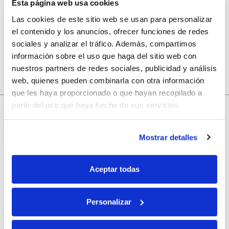
Esta página web usa cookies
Guarda mi nombre, correo electrónico y web en este
navegador para la próxima vez que comente.
Las cookies de este sitio web se usan para personalizar
el contenido y los anuncios, ofrecer funciones de redes
sociales y analizar el tráfico. Además, compartimos
información sobre el uso que haga del sitio web con
nuestros partners de redes sociales, publicidad y análisis
web, quienes pueden combinarla con otra información
que les haya proporcionado o que hayan recopilado a
partir del uso que haya hecho de sus servicios.
10% de descuento
con tu primera compra.
Mostrar detalles
Aceptar todas
Apúntate
a nuestra newsletter para recibir nuestras
ofertas
y
disfruta de
un 10% de descuento
en tu primera compra.
Personalizar