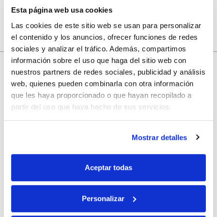
Esta página web usa cookies
Las cookies de este sitio web se usan para personalizar
el contenido y los anuncios, ofrecer funciones de redes
sociales y analizar el tráfico. Además, compartimos
información sobre el uso que haga del sitio web con
nuestros partners de redes sociales, publicidad y análisis
web, quienes pueden combinarla con otra información
10% de descuento
que les haya proporcionado o que hayan recopilado a
partir del uso que haya hecho de sus servicios.
con tu primera compra.
Mostrar detalles
Apúntate
a nuestra newsletter para recibir nuestras
ofertas
y
disfruta de
un 10% de descuento
en tu primera compra.
Aceptar todas
Personalizar