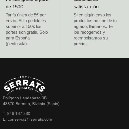
de 150€
satisfacción
Tarifa única de 5€ por
Si en algún caso los
envío. Si tu pedido es
productos no son de tu
superior a 150€ los
agrado, llámanos. Te
portes son gratis. Solo
los recogemos y
para España
reembolsamos su
(península)
precio.
Polígono Landabaso 3B
48370 Bermeo, Bizkaia (Spain)
T. 946 187 280
E. conservas@serrats.com