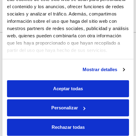
el contenido y los anuncios, ofrecer funciones de redes
sociales y analizar el tráfico. Además, compartimos
información sobre el uso que haga del sitio web con
nuestros partners de redes sociales, publicidad y análisis
web, quienes pueden combinarla con otra información
10% de descuento
que les haya proporcionado o que hayan recopilado a
partir del uso que haya hecho de sus servicios.
con tu primera compra.
Mostrar detalles
Apúntate
a nuestra newsletter para recibir nuestras
ofertas
y
disfruta de
un 10% de descuento
en tu primera compra.
Aceptar todas
Personalizar
Rechazar todas
Si, he leído y acepto la política de protección de datos.