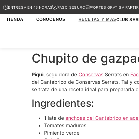
ENTREGA EN 48 HORAS
PAGO SEGURO
PORTES GRATIS A PARTIR
TIENDA
CONÓCENOS
RECETAS Y MÁS
CLUB SER
Chupito de gazpac
Piqui
, seguidora de
Conservas
Serrats en
Fa
del Cantábrico de Conservas Serrats. Tal y c
se trata de una receta ideal para prepararla 
Ingredientes:
1 lata de
anchoas del Cantábrico en acei
Tomates maduros
Pimiento verde