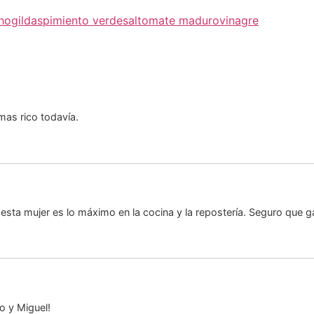
ho
gildas
pimiento verde
sal
tomate maduro
vinagre
as rico todavía.
esta mujer es lo máximo en la cocina y la repostería. Seguro que g
o y Miguel!