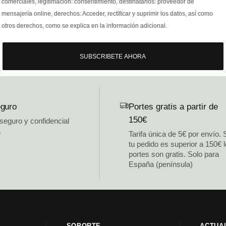
comerciales, legitimación: consentimiento, destinatarios: proveedor de
mensajería online, derechos: Acceder, rectificar y suprimir los datos, así como
otros derechos, como se explica en la información adicional.
SUBSCRIBETE AHORA
guro
Portes gratis a partir de
150€
 seguro y confidencial
.
Tarifa única de 5€ por envío. 
tu pedido es superior a 150€ 
portes son gratis. Solo para
España (península)
SOPORTE
ACTUA