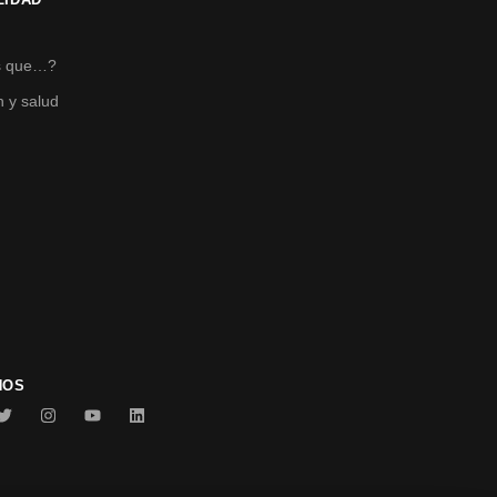
s
s que…?
n y salud
NOS