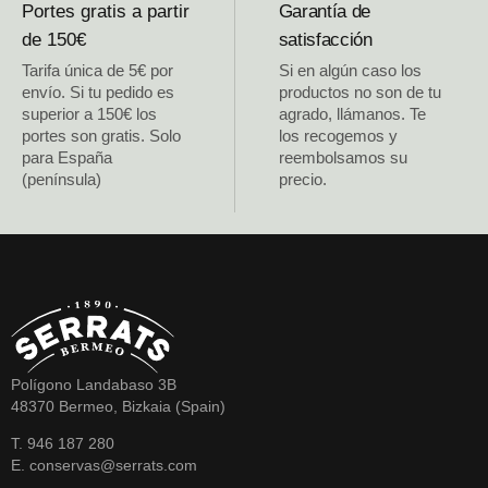
Portes gratis a partir
Garantía de
de 150€
satisfacción
Tarifa única de 5€ por
Si en algún caso los
envío. Si tu pedido es
productos no son de tu
superior a 150€ los
agrado, llámanos. Te
portes son gratis. Solo
los recogemos y
para España
reembolsamos su
(península)
precio.
Polígono Landabaso 3B
48370 Bermeo, Bizkaia (Spain)
T. 946 187 280
E. conservas@serrats.com