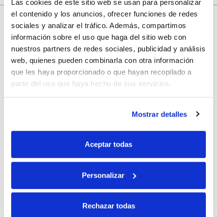
Las cookies de este sitio web se usan para personalizar
el contenido y los anuncios, ofrecer funciones de redes
sociales y analizar el tráfico. Además, compartimos
información sobre el uso que haga del sitio web con
10% de descuento
nuestros partners de redes sociales, publicidad y análisis
web, quienes pueden combinarla con otra información
con tu primera compra.
que les haya proporcionado o que hayan recopilado a
partir del uso que haya hecho de sus servicios.
Apúntate
a nuestra newsletter para recibir nuestras
ofertas
y
disfruta de
un 10% de descuento
en tu primera compra.
Mostrar detalles
Aceptar todas
Personalizar
Si, he leído y acepto la política de protección de datos.
Responsable: HIJOS DE JOSÉ SERRATS S.A. Finalidad: tratamientos con
Rechazar todas
fines comerciales, legitimación: consentimiento, destinatarios: proveedor de