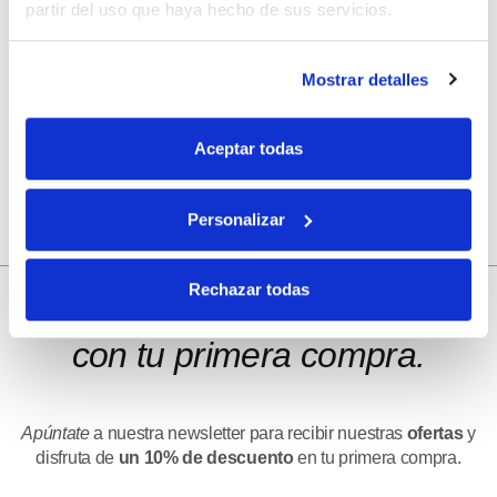
partir del uso que haya hecho de sus servicios.
Guarda mi nombre, correo electrónico y web en este
Mostrar detalles
navegador para la próxima vez que comente.
Aceptar todas
Personalizar
10% de descuento
Rechazar todas
con tu primera compra.
Apúntate
a nuestra newsletter para recibir nuestras
ofertas
y
disfruta de
un 10% de descuento
en tu primera compra.