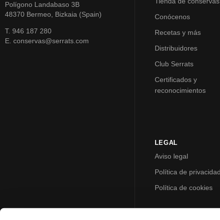
Tienda de conservas
Polígono Landabaso 3B
48370 Bermeo, Bizkaia (Spain)
Conócenos
T. 946 187 280
Recetas y más
E. conservas@serrats.com
Distribuidores
Club Serrats
Certificados y
reconocimientos
LEGAL
Aviso legal
Política de privacida
Política de cookies