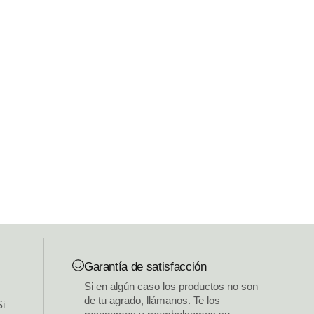
Garantía de satisfacción
Si en algún caso los productos no son
de tu agrado, llámanos. Te los
Si