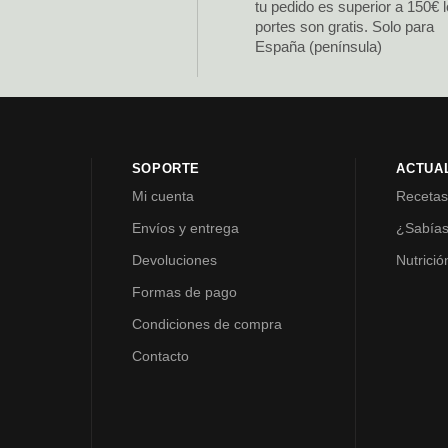
tu pedido es superior a 150€ 
portes son gratis. Solo para
España (península)
SOPORTE
ACTUA
Mi cuenta
Receta
Envíos y entrega
¿Sabía
Devoluciones
Nutrició
Formas de pago
Condiciones de compra
Contacto