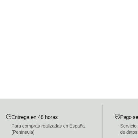
Entrega en 48 horas
Pago se
Para compras realizadas en España
Servicio
(Península)
de datos