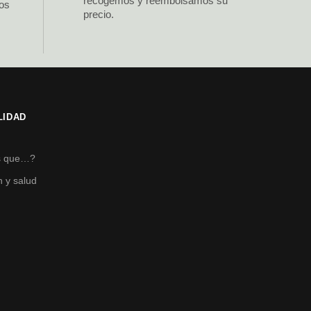
recogemos y reembolsamos su
los
precio.
LIDAD
s
s que…?
n y salud